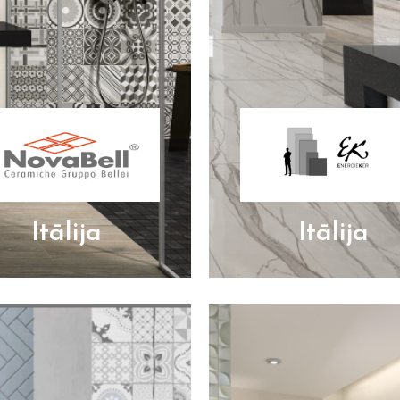
Itālija
Itālija