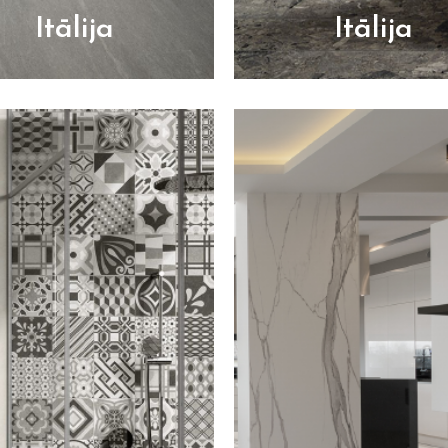
Itālija
Itālija